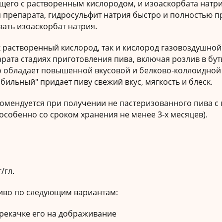
щего с растворенным кислородом, и изоаскорбата натр
 препарата, гидросульфит натрия быстро и полностью п
вать изоаскорбат натрия.
 растворенный кислород, так и кислород газовоздушной
рата стадиях приготовления пива, включая розлив в бу
во обладает повышенной вкусовой и белково-коллоидно
бильный" придает пиву свежий вкус, мягкость и блеск.
омендуется при получении не пастеризованного пива с
особенно со сроком хранения не менее 3-х месяцев).
/гл.
пиво по следующим вариантам:
ерекачке его на дображивание