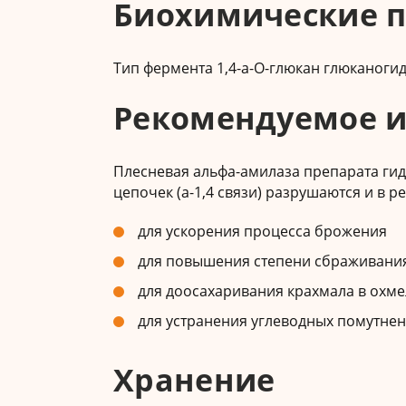
Биохимические 
Тип фермента 1,4-а-О-глюкан глюканоги
Рекомендуемое и
Плесневая альфа-амилаза препарата гид
цепочек (а-1,4 связи) разрушаются и в 
для ускорения процесса брожения
для повышения степени сбраживани
для доосахаривания крахмала в охм
для устранения углеводных помутнен
Хранение