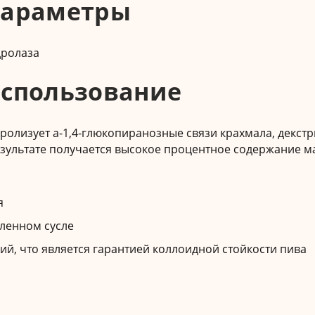
параметры
дролаза
спользование
ролизует а-1,4-глюкопиранозные связи крахмала, декст
результате получается высокое процентное содержание м
я
еленном сусле
ий, что является гарантией коллоидной стойкости пива