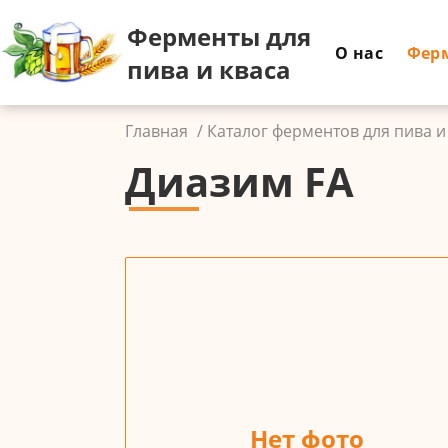
Ферменты для
О нас
Фер
пива и кваса
Главная
Каталог ферментов для пива и
Диазим FA