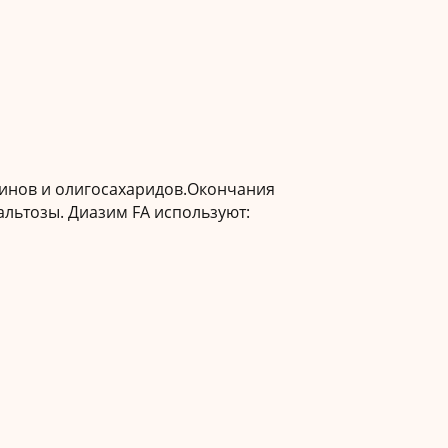
ринов и олигосахаридов.Окончания
альтозы. Диазим FA используют: