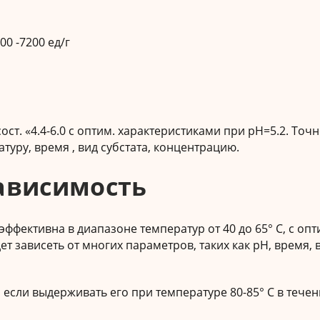
00 -7200 ед/г
ст. «4.4-6.0 с оптим. характеристиками при рН=5.2. Точ
уру, время , вид субстата, концентрацию.
ависимость
ффективна в диапазоне температур от 40 до 65° С, с оп
т зависеть от многих параметров, таких как рН, время, 
если выдерживать его при температуре 80-85° С в течен